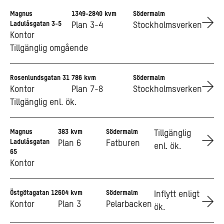
Magnus
1349-2840 kvm
Södermalm
Go to Magnus Ladulåsgatan 3-5
Ladulåsgatan 3-5
Plan 3-4
Stockholmsverken
Kontor
Tillgänglig omgående
Rosenlundsgatan 31
786 kvm
Södermalm
Go to Rosenlundsgatan 31
Kontor
Plan 7-8
Stockholmsverken
Tillgänglig enl. ök.
Magnus
383 kvm
Södermalm
Go to Magnus Ladulåsgatan 65
Tillgänglig
Ladulåsgatan
Plan 6
Fatburen
enl. ök.
65
Kontor
Östgötagatan 12
604 kvm
Södermalm
Go to Östgötagatan 12
Inflytt enligt
Kontor
Plan 3
Pelarbacken
ök.