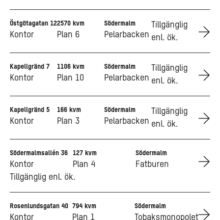
Östgötagatan 12
2570 kvm
Södermalm
Go to Östgötagatan 12
Tillgänglig
Kontor
Plan 6
Pelarbacken
enl. ök.
Kapellgränd 7
1106 kvm
Södermalm
Go to Kapellgränd 7
Tillgänglig
Kontor
Plan 10
Pelarbacken
enl. ök.
Kapellgränd 5
166 kvm
Södermalm
Go to Kapellgränd 5
Tillgänglig
Kontor
Plan 3
Pelarbacken
enl. ök.
Södermalmsallén 36
127 kvm
Södermalm
Go to Södermalmsallén 36
Kontor
Plan 4
Fatburen
Tillgänglig enl. ök.
Rosenlundsgatan 40
794 kvm
Södermalm
Go to Rosenlundsgatan 40
Kontor
Plan 1
Tobaksmonopolet