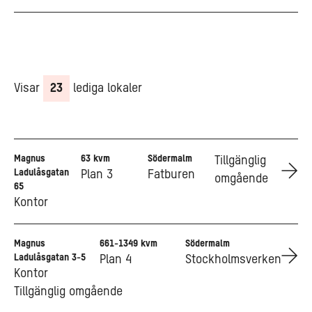
Visar
23
lediga lokaler
Magnus
63 kvm
Södermalm
Go to Magnus Ladulåsgatan 65
Tillgänglig
Ladulåsgatan
Plan 3
Fatburen
omgående
65
Kontor
Magnus
661-1349 kvm
Södermalm
Go to Magnus Ladulåsgatan 3-5
Ladulåsgatan 3-5
Plan 4
Stockholmsverken
Kontor
Tillgänglig omgående