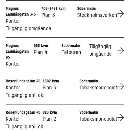
Magnus
403-1491 kvm
Södermalm
Go to Magnus Ladulåsgatan 3-5
Ladulåsgatan 3-5
Plan 3
Stockholmsverken
Kontor
Tillgänglig omgående
Magnus
956 kvm
Södermalm
Go to Magnus Ladulåsgatan 65
Tillgänglig
Ladulåsgatan
Plan 4
Fatburen
omgående
65
Kontor
Rosenlundsgatan 40
1382 kvm
Södermalm
Go to Rosenlundsgatan 40
Kontor
Plan 3
Tobaksmonopolet
Tillgänglig enl. ök.
Rosenlundsgatan 40
623 kvm
Södermalm
Go to Rosenlundsgatan 40
Kontor
Plan 2
Tobaksmonopolet
Tillgänglig enl. ök.