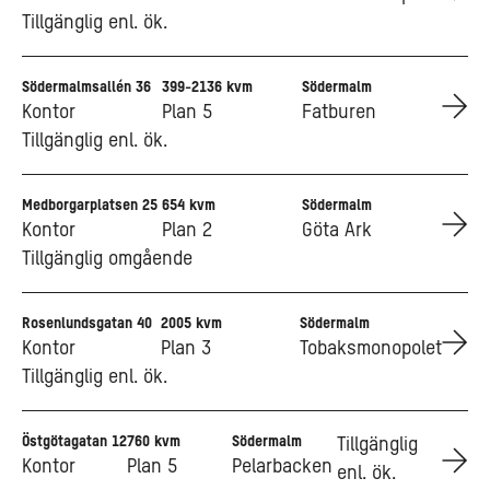
Tillgänglig enl. ök.
Södermalmsallén 36
399-2136 kvm
Södermalm
Go to Södermalmsallén 36
Kontor
Plan 5
Fatburen
Tillgänglig enl. ök.
Medborgarplatsen 25
654 kvm
Södermalm
Go to Medborgarplatsen 25
Kontor
Plan 2
Göta Ark
Tillgänglig omgående
Rosenlundsgatan 40
2005 kvm
Södermalm
Go to Rosenlundsgatan 40
Kontor
Plan 3
Tobaksmonopolet
Tillgänglig enl. ök.
Östgötagatan 12
760 kvm
Södermalm
Go to Östgötagatan 12
Tillgänglig
Kontor
Plan 5
Pelarbacken
enl. ök.