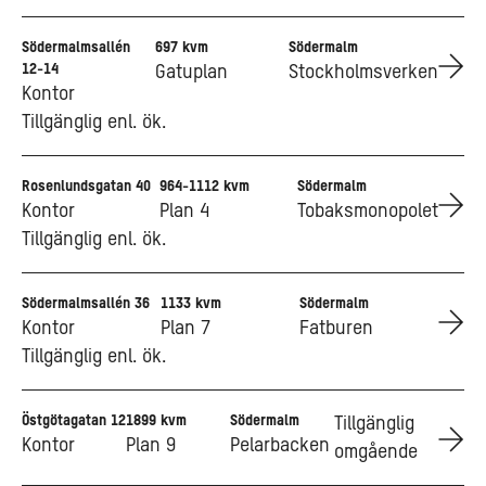
Södermalmsallén
697 kvm
Södermalm
Go to Södermalmsallén 12-14
12-14
Gatuplan
Stockholmsverken
Kontor
Tillgänglig enl. ök.
Rosenlundsgatan 40
964-1112 kvm
Södermalm
Go to Rosenlundsgatan 40
Kontor
Plan 4
Tobaksmonopolet
Tillgänglig enl. ök.
Södermalmsallén 36
1133 kvm
Södermalm
Go to Södermalmsallén 36
Kontor
Plan 7
Fatburen
Tillgänglig enl. ök.
Östgötagatan 12
1899 kvm
Södermalm
Go to Östgötagatan 12
Tillgänglig
Kontor
Plan 9
Pelarbacken
omgående