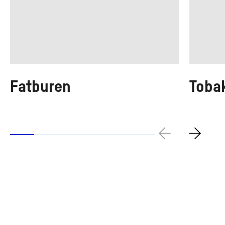
Fatburen
Toba