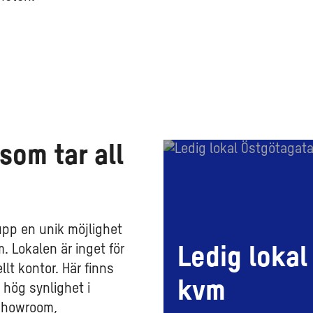
Ledig
som tar all
lokal
604
kvm
pp en unik möjlighet
m. Lokalen är inget för
Ledig lokal
llt kontor. Här finns
kvm
h hög synlighet i
 showroom,