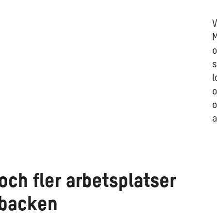
V
M
o
s
l
o
o
a
och fler arbetsplatser
rbacken