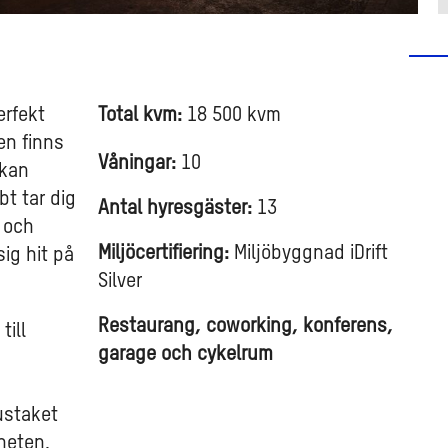
erfekt
Total kvm:
18 500 kvm
en finns
Våningar:
10
 kan
bt tar dig
Antal hyresgäster:
13
 och
Miljöcertifiering:
Miljöbyggnad iDrift
sig hit på
Silver
Restaurang, coworking, konferens,
till
garage och cykelrum
ustaket
gheten.