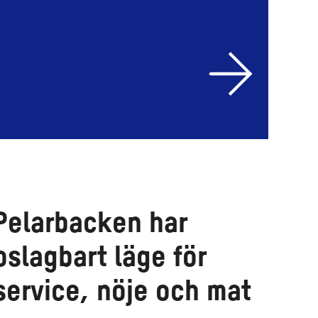
Pelarbacken har
oslagbart läge för
service, nöje och mat