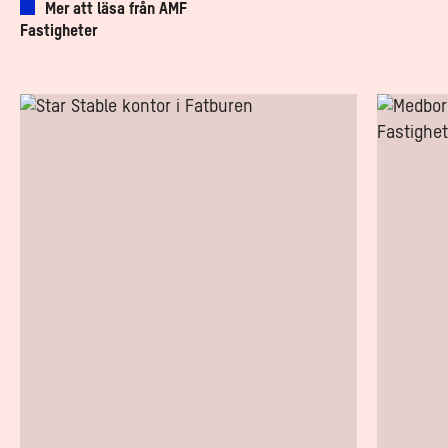
Mer att läsa från AMF
Fastigheter
Så
Södermalm
skapar
optimala
Star
läget
Stable
för
det
spelutveck
hållbara
drömkontoret