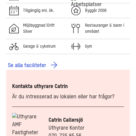
Tillgänglig enl. ök.
Byggår 2006
Miljöbyggnad iDrift
Restauranger & barer i
Silver
området
Garage & cykelrum
Gym
Se alla faciliteter
Kontakta uthyrare Catrin
Är du intresserad av lokalen eller har frågor?
Catrin Callersjö
Uthyrare Kontor
070-725 85 56