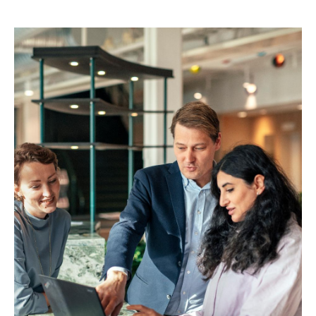
Klimatportalen
stöttar
hyresgästers
hållbarhetsarbete