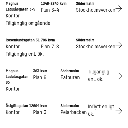
Magnus
1349-2840 kvm
Södermalm
Go to Magnus Ladulåsgatan 3-5
Ladulåsgatan 3-5
Plan 3-4
Stockholmsverken
Kontor
Tillgänglig omgående
Rosenlundsgatan 31
786 kvm
Södermalm
Go to Rosenlundsgatan 31
Kontor
Plan 7-8
Stockholmsverken
Tillgänglig enl. ök.
Magnus
383 kvm
Södermalm
Go to Magnus Ladulåsgatan 65
Tillgänglig
Ladulåsgatan
Plan 6
Fatburen
enl. ök.
65
Kontor
Östgötagatan 12
604 kvm
Södermalm
Go to Östgötagatan 12
Inflytt enligt
Kontor
Plan 3
Pelarbacken
ök.