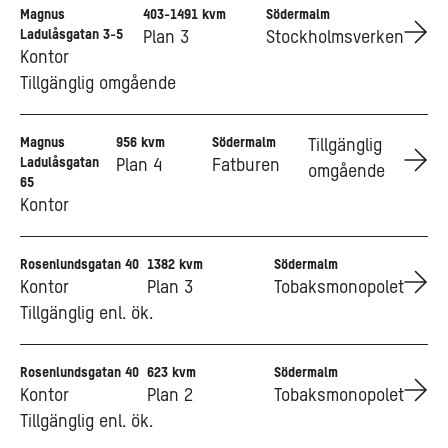
Magnus
403-1491 kvm
Södermalm
Go to Magnus Ladulåsgatan 3-5
Ladulåsgatan 3-5
Plan 3
Stockholmsverken
Kontor
Tillgänglig omgående
Magnus
956 kvm
Södermalm
Go to Magnus Ladulåsgatan 65
Tillgänglig
Ladulåsgatan
Plan 4
Fatburen
omgående
65
Kontor
Rosenlundsgatan 40
1382 kvm
Södermalm
Go to Rosenlundsgatan 40
Kontor
Plan 3
Tobaksmonopolet
Tillgänglig enl. ök.
Rosenlundsgatan 40
623 kvm
Södermalm
Go to Rosenlundsgatan 40
Kontor
Plan 2
Tobaksmonopolet
Tillgänglig enl. ök.