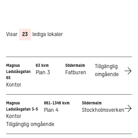
Visar
23
lediga lokaler
Magnus
63 kvm
Södermalm
Go to Magnus Ladulåsgatan 65
Tillgänglig
Ladulåsgatan
Plan 3
Fatburen
omgående
65
Kontor
Magnus
661-1349 kvm
Södermalm
Go to Magnus Ladulåsgatan 3-5
Ladulåsgatan 3-5
Plan 4
Stockholmsverken
Kontor
Tillgänglig omgående