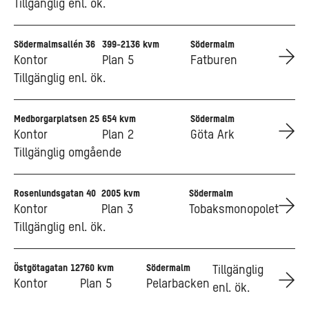
Tillgänglig enl. ök.
Södermalmsallén 36
399-2136 kvm
Södermalm
Go to Södermalmsallén 36
Kontor
Plan 5
Fatburen
Tillgänglig enl. ök.
Medborgarplatsen 25
654 kvm
Södermalm
Go to Medborgarplatsen 25
Kontor
Plan 2
Göta Ark
Tillgänglig omgående
Rosenlundsgatan 40
2005 kvm
Södermalm
Go to Rosenlundsgatan 40
Kontor
Plan 3
Tobaksmonopolet
Tillgänglig enl. ök.
Östgötagatan 12
760 kvm
Södermalm
Go to Östgötagatan 12
Tillgänglig
Kontor
Plan 5
Pelarbacken
enl. ök.