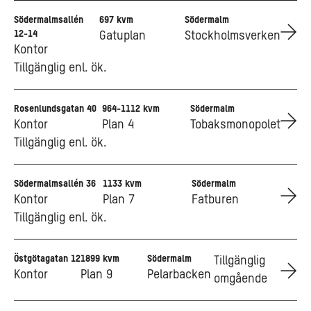
Södermalmsallén
697 kvm
Södermalm
Go to Södermalmsallén 12-14
12-14
Gatuplan
Stockholmsverken
Kontor
Tillgänglig enl. ök.
Rosenlundsgatan 40
964-1112 kvm
Södermalm
Go to Rosenlundsgatan 40
Kontor
Plan 4
Tobaksmonopolet
Tillgänglig enl. ök.
Södermalmsallén 36
1133 kvm
Södermalm
Go to Södermalmsallén 36
Kontor
Plan 7
Fatburen
Tillgänglig enl. ök.
Östgötagatan 12
1899 kvm
Södermalm
Go to Östgötagatan 12
Tillgänglig
Kontor
Plan 9
Pelarbacken
omgående