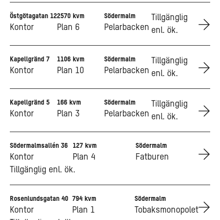
Östgötagatan 12
2570 kvm
Södermalm
Go to Östgötagatan 12
Tillgänglig
Kontor
Plan 6
Pelarbacken
enl. ök.
Kapellgränd 7
1106 kvm
Södermalm
Go to Kapellgränd 7
Tillgänglig
Kontor
Plan 10
Pelarbacken
enl. ök.
Kapellgränd 5
166 kvm
Södermalm
Go to Kapellgränd 5
Tillgänglig
Kontor
Plan 3
Pelarbacken
enl. ök.
Södermalmsallén 36
127 kvm
Södermalm
Go to Södermalmsallén 36
Kontor
Plan 4
Fatburen
Tillgänglig enl. ök.
Rosenlundsgatan 40
794 kvm
Södermalm
Go to Rosenlundsgatan 40
Kontor
Plan 1
Tobaksmonopolet