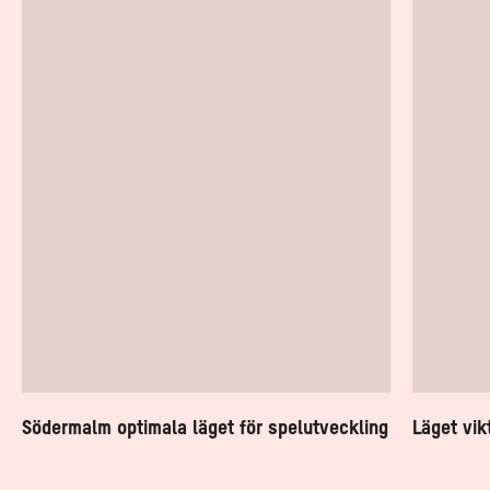
läget
för
för
att
spelutveckling
rekrytera
nya
talanger
Södermalm optimala läget för spelutveckling
Läget vik